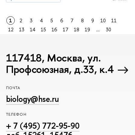
1
2
3
4
5
6
7
8
9
10
11
12
13
14
15
16
17
18
19
...
30
117418, Москва, ул.
Профсоюзная, д.33, к.4
ПОЧТА
biology@hse.ru
ТЕЛЕФОН
+ 7 (495) 772-95-90
доб. 15261, 15476