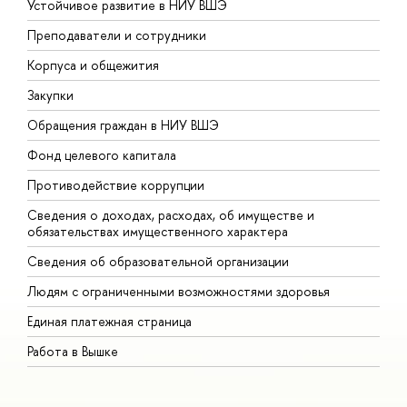
Устойчивое развитие в НИУ ВШЭ
О
Преподаватели и сотрудники
П
Корпуса и общежития
В
Закупки
П
Обращения граждан в НИУ ВШЭ
А
Фонд целевого капитала
Д
Противодействие коррупции
Ц
Сведения о доходах, расходах, об имуществе и
Б
обязательствах имущественного характера
О
Сведения об образовательной организации
О
Людям с ограниченными возможностями здоровья
Единая платежная страница
Работа в Вышке