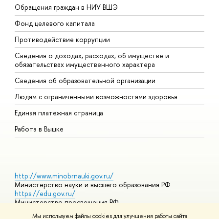
Обращения граждан в НИУ ВШЭ
А
Фонд целевого капитала
Д
Противодействие коррупции
Ц
Сведения о доходах, расходах, об имуществе и
Б
обязательствах имущественного характера
О
Сведения об образовательной организации
О
Людям с ограниченными возможностями здоровья
Единая платежная страница
Работа в Вышке
http://www.minobrnauki.gov.ru/
Министерство науки и высшего образования РФ
https://edu.gov.ru/
Министерство просвещения РФ
https://elearning.hse.ru/mooc
Мы используем файлы cookies для улучшения работы сайта