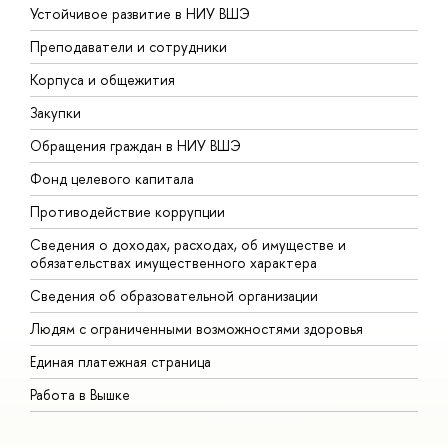
Устойчивое развитие в НИУ ВШЭ
О
Преподаватели и сотрудники
П
Корпуса и общежития
В
Закупки
П
Обращения граждан в НИУ ВШЭ
А
Фонд целевого капитала
Д
Противодействие коррупции
Ц
Сведения о доходах, расходах, об имуществе и
Б
обязательствах имущественного характера
О
Сведения об образовательной организации
О
Людям с ограниченными возможностями здоровья
Единая платежная страница
Работа в Вышке