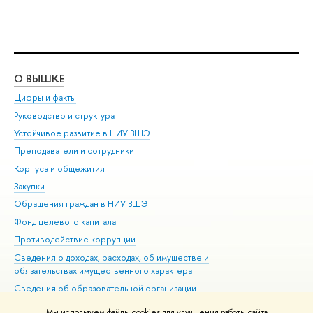
О ВЫШКЕ
ОБ
Цифры и факты
Ли
Руководство и структура
Дов
Устойчивое развитие в НИУ ВШЭ
Ол
Преподаватели и сотрудники
При
Корпуса и общежития
Вы
Закупки
При
Обращения граждан в НИУ ВШЭ
Ас
Фонд целевого капитала
До
Противодействие коррупции
Цен
Сведения о доходах, расходах, об имуществе и
Би
обязательствах имущественного характера
Об
Сведения об образовательной организации
Обр
Людям с ограниченными возможностями здоровья
Мы используем файлы cookies для улучшения работы сайта