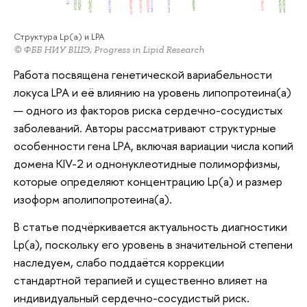
Структура Lp(a) и LPA
© ФББ НИУ ВШЭ; Progress in Lipid Research
Работа посвящена генетической вариабельности
локуса
LPA
и её влиянию на уровень липопротеина(a)
— одного из факторов риска сердечно-сосудистых
заболеваний. Авторы рассматривают структурные
особенности гена
LPA
, включая вариации числа копий
домена KIV-2 и однонуклеотидные полиморфизмы,
которые определяют концентрацию Lp(a) и размер
изоформ аполипопротеина(a).
В статье подчёркивается актуальность диагностики
Lp(a), поскольку его уровень в значительной степени
наследуем, слабо поддаётся коррекции
стандартной терапией и существенно влияет на
индивидуальный сердечно-сосудистый риск.