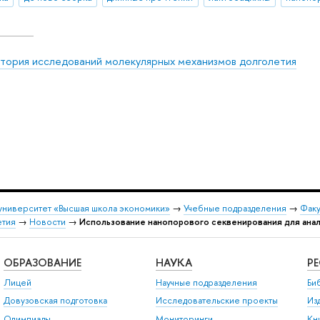
тория исследований молекулярных механизмов долголетия
университет «Высшая школа экономики»
→
Учебные подразделения
→
Факу
етия
→
Новости
→
Использование нанопорового секвенирования для ана
ОБРАЗОВАНИЕ
НАУКА
Р
Лицей
Научные подразделения
Би
Довузовская подготовка
Исследовательские проекты
Из
Олимпиады
Мониторинги
Кн