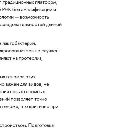
от традиционных платформ,
и РНК без амплификации и
ологии — возможность
последовательностей длиной
 лактобактерий,
кроорганизмов не случаен:
ияют на протеолиз,
ых геномов этих
о важен для видов, не
ения новых геномных
ений позволяет точно
 геноме, что критично при
устройством. Подготовка