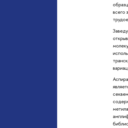
образц
всего 
трудое
Заведу
открыв
молеку
исполь
транск
вариац
Аспира
являет
секвен
содерж
метила
амплиф
библио