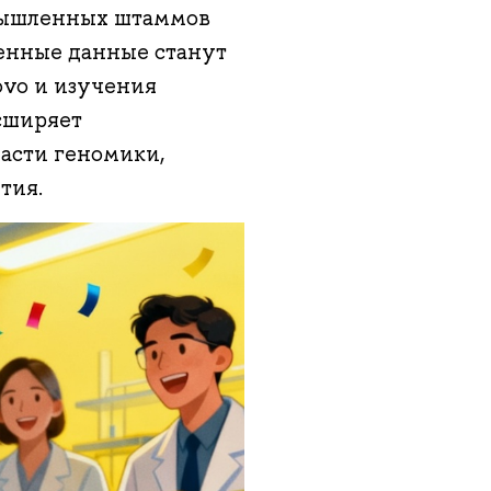
мышленных штаммов
ченные данные станут
ovo и изучения
сширяет
ласти геномики,
тия.