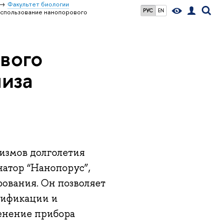
Факультет биологии
РУС
EN
спользование нанопорового
вого
лиза
измов долголетия
атор “Нанопорус”,
ования. Он позволяет
лификации и
енение прибора