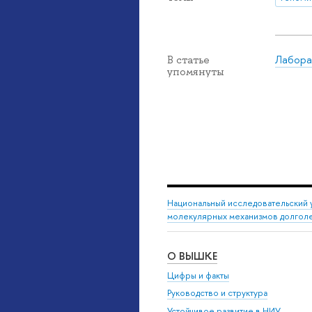
Лабора
В статье
упомянуты
Национальный исследовательский 
молекулярных механизмов долгол
О ВЫШКЕ
Цифры и факты
Руководство и структура
Устойчивое развитие в НИУ