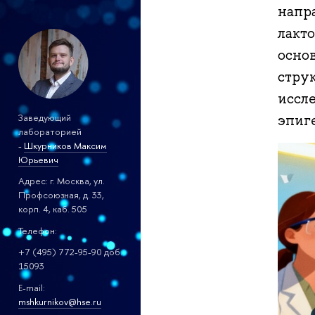
напр
лакт
осно
стру
иссл
Заведующий
эпиг
лабораторией
-
Шкурников Максим
Юрьевич
Адрес: г. Москва, ул.
Профсоюзная, д. 33,
корп. 4, каб. 505
Телефон:
+7 (495) 772-95-90 доб.
15093
E-mail:
mshkurnikov@hse.ru