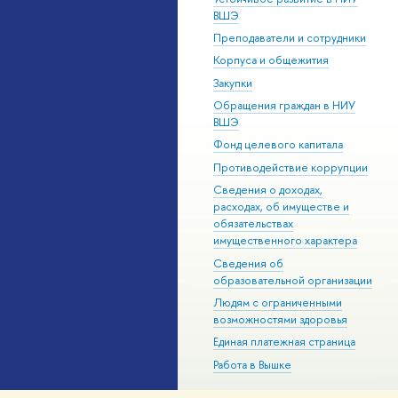
ВШЭ
Преподаватели и сотрудники
Корпуса и общежития
Закупки
Обращения граждан в НИУ
ВШЭ
Фонд целевого капитала
Противодействие коррупции
Сведения о доходах,
расходах, об имуществе и
обязательствах
имущественного характера
Сведения об
образовательной организации
Людям с ограниченными
возможностями здоровья
Единая платежная страница
Работа в Вышке