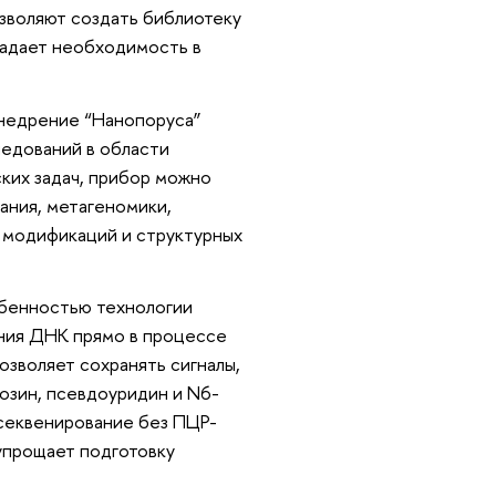
зволяют создать библиотеку
тпадает необходимость в
внедрение “Нанопоруса”
ледований в области
ких задач, прибор можно
ания, метагеномики,
х модификаций и структурных
обенностью технологии
ния ДНК прямо в процессе
озволяет сохранять сигналы,
озин, псевдоуридин и N6-
 секвенирование без ПЦР-
упрощает подготовку