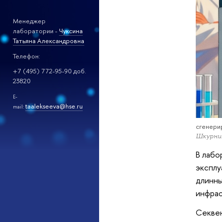
Менеджер
лаборатории -
Чуксина
Татьяна Александровна
Телефон:
+7 (495) 772-95-90 доб.
23820
E-
taalekseeva@hse.ru
mail:
сгенерир
Шкурник
В лабо
эксплу
длинны
инфрас
Секвен