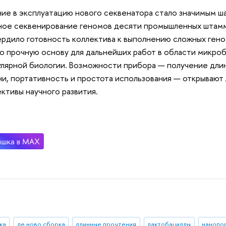
ие в эксплуатацию нового секвенатора стало значимым ша
ое секвенирование геномов десяти промышленных штамм
рдило готовность коллектива к выполнению сложных ген
о прочную основу для дальнейших работ в области микроб
лярной биологии. Возможности прибора — получение дли
и, портативность и простота использования — открывают
ктивы научного развития.
ка
де ново сборка
длинные прочтения
лактобациллы