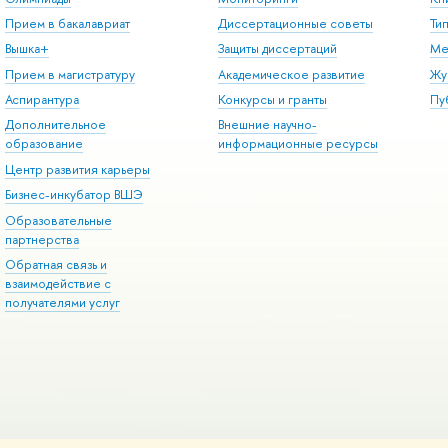
Прием в бакалавриат
Диссертационные советы
Ти
Вышка+
Защиты диссертаций
Ме
Прием в магистратуру
Академическое развитие
Жу
Аспирантура
Конкурсы и гранты
Пу
Дополнительное
Внешние научно-
образование
информационные ресурсы
Центр развития карьеры
Бизнес-инкубатор ВШЭ
Образовательные
партнерства
Обратная связь и
взаимодействие с
получателями услуг