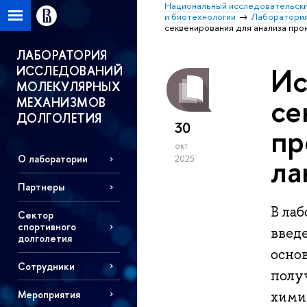
Национальный исследовательски
и биотехнологии
Лаборатория
секвенирования для анализа пр
ЛАБОРАТОРИЯ
Ис
ИССЛЕДОВАНИЙ
МОЛЕКУЛЯРНЫХ
се
МЕХАНИЗМОВ
ДОЛГОЛЕТИЯ
30
пр
окт
ла
О лаборатории
2025
Партнеры
В ла
Сектор
спортивного
введ
долголетия
осно
Сотрудники
полу
Мероприятия
хими