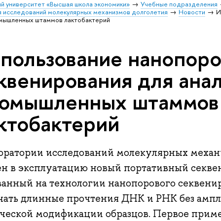
й университет «Высшая школа экономики»
Учебные подразделения
 исследований молекулярных механизмов долголетия
Новости
И
омышленных штаммов лактобактерий
пользование нанопоро
квенирования для ана
омышленных штаммов
ктобактерий
боратории исследований молекулярных механ
ен в эксплуатацию новый портативный секвен
ванный на технологии нанопорового секвенир
чать длинные прочтения ДНК и РНК без амп
ческой модификации образцов. Первое прим