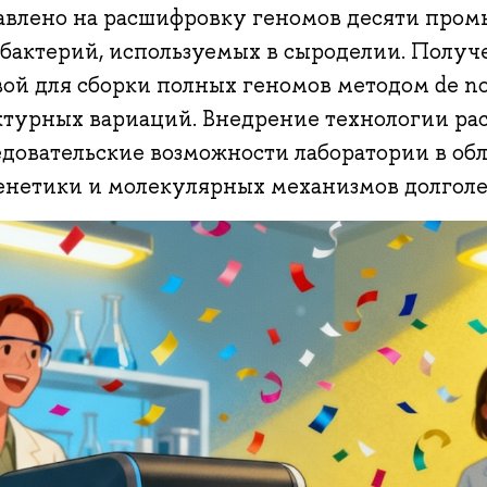
авлено на расшифровку геномов десяти про
обактерий, используемых в сыроделии. Полу
вой для сборки полных геномов методом de n
ктурных вариаций. Внедрение технологии ра
едовательские возможности лаборатории в об
енетики и молекулярных механизмов долголе