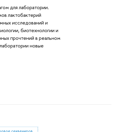
гом для лаборатории.
ов лактобактерий
омных исследований и
иологии, биотехнологии и
нных прочтений в реальном
 лаборатории новые
нанопоровое секвенирование