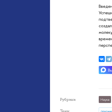
Введен
Успешн
подтве
создал
молеку
времен
перспе
Рубрики
Наука
Темы
геноми