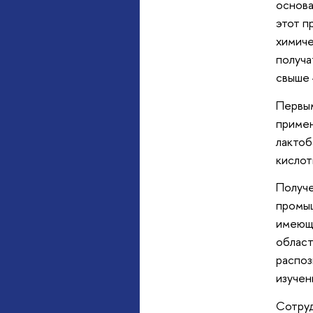
основа
этот п
химиче
получа
свыше 
Первым
примен
лактоб
кислот
Получе
промыш
имеющи
област
распоз
изучен
Сотруд