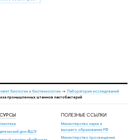
льтет биологии и биотехнологии
→
Лаборатория исследований
лиза промышленных штаммов лактобактерий
ЕСУРСЫ
ПОЛЕЗНЫЕ ССЫЛКИ
блиотека
Министерство науки и
высшего образования РФ
дательский дом ВШЭ
Министерство просвещения
ижный магазин «БукВышка»