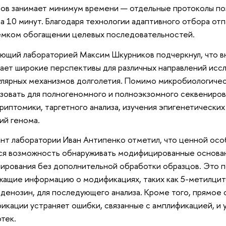
ов занимает минимум времени — отдельные протоколы по
за 10 минут. Благодаря технологии адаптивного отбора о
мком обогащении целевых последовательностей.
ющий лабораторией Максим Шкурников подчеркнул, что 
ает широкие перспективы для различных направлений исс
лярных механизмов долголетия. Помимо микробиологичес
зовать для полногеномного и полноэкзомного секвениров
риптомики, таргетного анализа, изучения эпигенетически
ий генома.
нт лаборатории Иван Антипенко отметил, что ценной ос
ся возможность обнаруживать модифицированные основа
ирования без дополнительной обработки образцов. Это п
ащие информацию о модификациях, таких как 5-метилцит
денозин, для последующего анализа. Кроме того, прямое
икации устраняет ошибки, связанные с амплификацией, и 
тек.