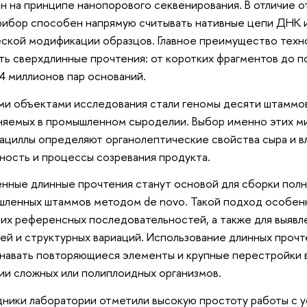
н на принципе нанопорового секвенирования. В отличие 
рибор способен напрямую считывать нативные цепи ДНК 
ской модификации образцов. Главное преимущество техн
ть сверхдлинные прочтения: от коротких фрагментов до 
4 миллионов пар оснований.
и объектами исследования стали геномы десяти штаммов
яемых в промышленном сыроделии. Выбор именно этих ми
ациллы определяют органолептические свойства сыра и вл
ность и процессы созревания продукта.
нные длинные прочтения станут основой для сборки полн
ленных штаммов методом de novo. Такой подход особенн
х референсных последовательностей, а также для выявл
ей и структурных вариаций. Использование длинных прочт
навать повторяющиеся элементы и крупные перестройки в
ии сложных или полиплоидных организмов.
ники лаборатории отметили высокую простоту работы с 