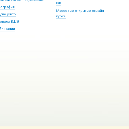
РФ
пография
Массовые открытые онлайн-
диацентр
курсы
рналы ВШЭ
бликации