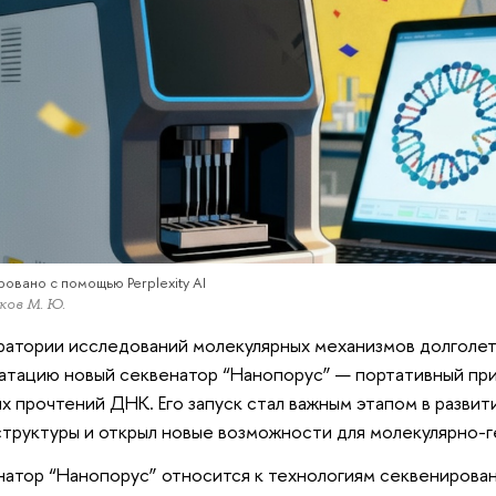
овано с помощью Perplexity AI
ов М. Ю.
ратории исследований молекулярных механизмов долголет
атацию новый секвенатор “Нанопорус” — портативный пр
х прочтений ДНК. Его запуск стал важным этапом в разви
труктуры и открыл новые возможности для молекулярно-г
атор “Нанопорус” относится к технологиям секвенирован