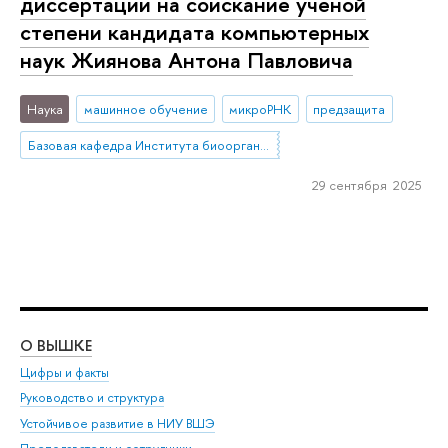
диссертации на соискание ученой
степени кандидата компьютерных
наук Жиянова Антона Павловича
Наука
машинное обучение
микроРНК
предзащита
Базовая кафедра Института биоорганической химии им. академиков М.М. Шемякина и Ю.А. Овчинникова РАН
29 сентября 2025
О ВЫШКЕ
ОБ
Цифры и факты
Ли
Руководство и структура
Дов
Устойчивое развитие в НИУ ВШЭ
Ол