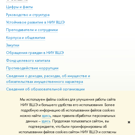
Цифры и факты
Ли
Руководство и структура
Дов
Устойчивое развитие в НИУ ВШЭ
Ол
Преподаватели и сотрудники
При
Корпуса и общежития
Вы
Закупки
При
Обращения граждан в НИУ ВШЭ
Ас
Фонд целевого капитала
До
Противодействие коррупции
Цен
Сведения о доходах, расходах, об имуществе и
Би
обязательствах имущественного характера
Об
Сведения об образовательной организации
Обр
Людям с ограниченными возможностями здоровья
Мы используем файлы cookies для улучшения работы сайта
Единая платежная страница
НИУ ВШЭ и большего удобства его использования. Более
подробную информацию об использовании файлов cookies
Работа в Вышке
можно найти
здесь
, наши правила обработки персональных
данных –
здесь
. Продолжая пользоваться сайтом, вы
✖
Редактору
подтверждаете, что были проинформированы об
© НИУ ВШЭ 1993–2026
Адреса и контакты
Условия использования
использовании файлов cookies сайтом НИУ ВШЭ и согласны