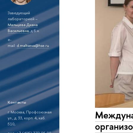
Заведующий
лабораторией –
Мальцева Диана
Васильевна
, д.б.н.
e-
mail:
d.maltseva@hse.ru
Контакты
Междуна
г. Москва, Профсоюзная
ул., д. 33, корп. 4, каб.
организо
510,