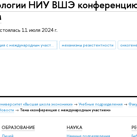
ологии НИУ ВШЭ конференци
м
тоялась 11 июля 2024 г.
конференция с международным участием
механизмы резистентности
онкоген
университет «Высшая школа экономики»
→
Учебные подразделения
→
Факу
Новости
→
Тема «конференция с международным участием»
ОБРАЗОВАНИЕ
НАУКА
Р
Лицей
Научные подразделения
Би