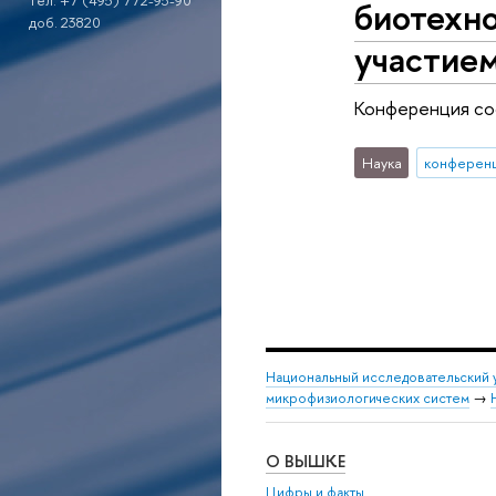
тел. +7 (495) 772-95-90
биотехн
доб. 23820
участие
Конференция сос
Наука
Национальный исследовательский 
микрофизиологических систем
→
О ВЫШКЕ
Цифры и факты