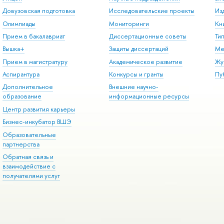
Довузовская подготовка
Исследовательские проекты
Из
Олимпиады
Мониторинги
Кн
Прием в бакалавриат
Диссертационные советы
Ти
Вышка+
Защиты диссертаций
Ме
Прием в магистратуру
Академическое развитие
Жу
Аспирантура
Конкурсы и гранты
Пу
Дополнительное
Внешние научно-
образование
информационные ресурсы
Центр развития карьеры
Бизнес-инкубатор ВШЭ
Образовательные
партнерства
Обратная связь и
взаимодействие с
получателями услуг