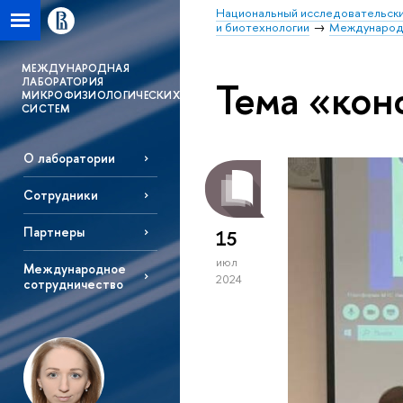
Национальный исследовательски
и биотехнологии
Международн
MЕЖДУНАРОДНАЯ
Тема «кон
ЛАБОРАТОРИЯ
МИКРОФИЗИОЛОГИЧЕСКИХ
СИСТЕМ
О лаборатории
Сотрудники
Партнеры
15
июл
Международное
2024
сотрудничество