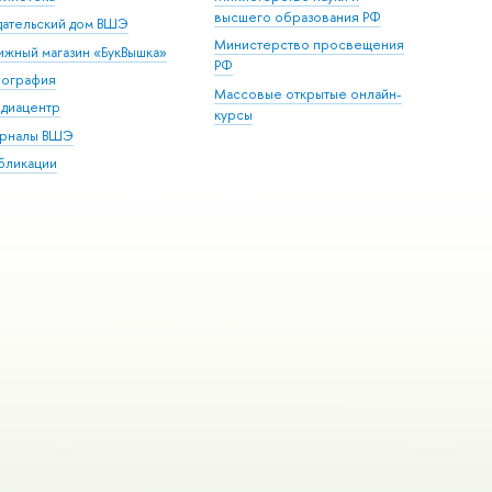
высшего образования РФ
дательский дом ВШЭ
Министерство просвещения
ижный магазин «БукВышка»
РФ
пография
Массовые открытые онлайн-
диацентр
курсы
рналы ВШЭ
бликации