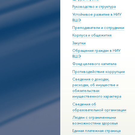
Руководство и структура
Устойчивое развитие в НИУ
ВШЭ
Преподаватели и сотрудники
Корпуса и общежития
Закупки
Обращения граждан в НИУ
ВШЭ
Фонд целевого капитала
Противодействие коррупции
Сведения о доходах,
расходах, об имуществе и
обязательствах
имущественного характера
Сведения об
образовательной организации
Людям с ограниченными
возможностями здоровья
Единая платежная страница