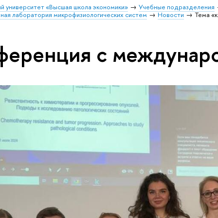
й университет «Высшая школа экономики»
Учебные подразделения
ая лаборатория микрофизиологических систем
Новости
Тема «
ференция с междунар