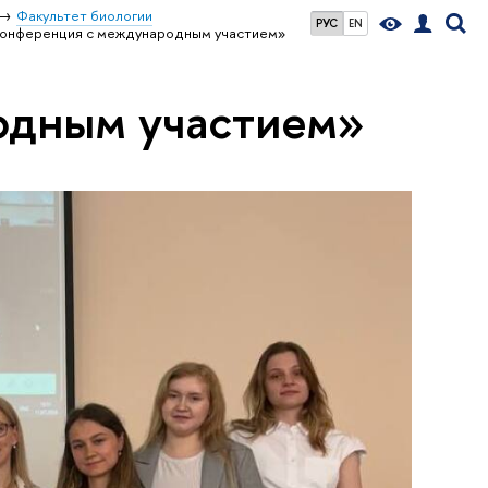
Факультет биологии
РУС
EN
конференция с международным участием»
одным участием»