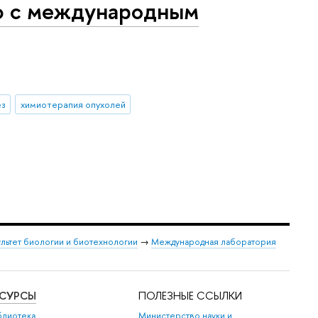
ю с международным
ез
химиотерапия опухолей
льтет биологии и биотехнологии
→
Международная лаборатория
ЕСУРСЫ
ПОЛЕЗНЫЕ ССЫЛКИ
блиотека
Министерство науки и