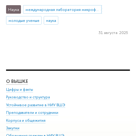
Наука
международная лаборатория микрофизиологических систем
молодые ученые
наука
31 августа 2025
О ВЫШКЕ
ОБ
Цифры и факты
Ли
Руководство и структура
Дов
Устойчивое развитие в НИУ ВШЭ
Ол
Преподаватели и сотрудники
При
Корпуса и общежития
Вы
Закупки
При
Обращения граждан в НИУ ВШЭ
Ас