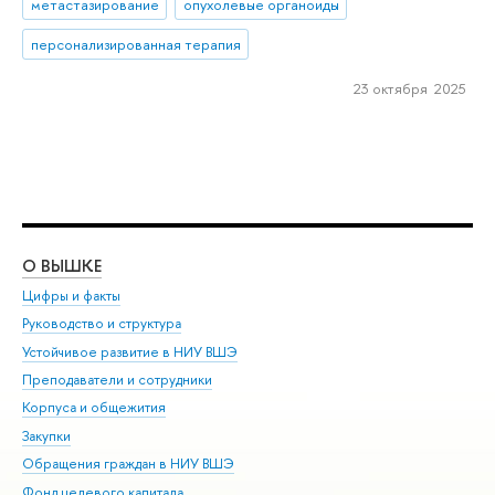
метастазирование
опухолевые органоиды
персонализированная терапия
23 октября 2025
О ВЫШКЕ
ОБ
Цифры и факты
Ли
Руководство и структура
Дов
Устойчивое развитие в НИУ ВШЭ
Ол
Преподаватели и сотрудники
При
Корпуса и общежития
Вы
Закупки
При
Обращения граждан в НИУ ВШЭ
Ас
Фонд целевого капитала
До