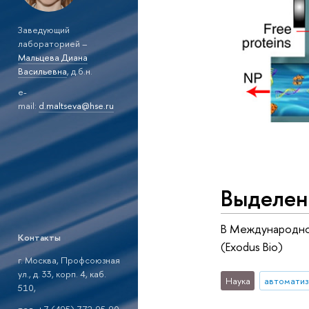
Заведующий
лабораторией –
Мальцева Диана
Васильевна
, д.б.н.
e-
mail:
d.maltseva@hse.ru
Выделен
В Международно
Контакты
(Exodus Bio)
г. Москва, Профсоюзная
ул., д. 33, корп. 4, каб.
Наука
автоматиз
510,