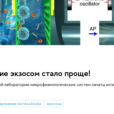
ие экзосом стало проще!
й лаборатории микрофизиологических систем начаты испы
ированная система Exodus
экзосомы