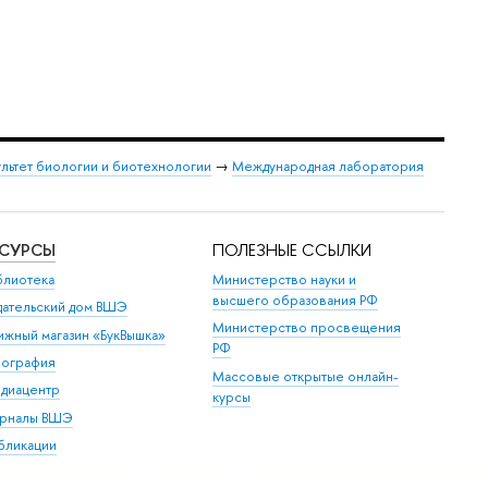
льтет биологии и биотехнологии
→
Международная лаборатория
ЕСУРСЫ
ПОЛЕЗНЫЕ ССЫЛКИ
блиотека
Министерство науки и
высшего образования РФ
дательский дом ВШЭ
Министерство просвещения
ижный магазин «БукВышка»
РФ
пография
Массовые открытые онлайн-
диацентр
курсы
рналы ВШЭ
бликации