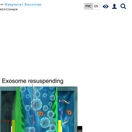
Факультет биологии
РУС
EN
экзосомы»