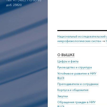
тел. +7 (495) 772-95-90
доб. 23820
Национальный исследовательский 
микрофизиологических систем
→
О ВЫШКЕ
Цифры и факты
Руководство и структура
Устойчивое развитие в НИУ
ВШЭ
Преподаватели и сотрудники
Корпуса и общежития
Закупки
Обращения граждан в НИУ
ВШЭ