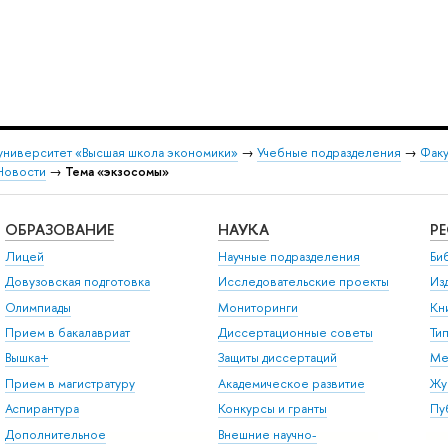
университет «Высшая школа экономики»
→
Учебные подразделения
→
Факу
Новости
→
Тема «экзосомы»
ОБРАЗОВАНИЕ
НАУКА
Р
Лицей
Научные подразделения
Би
Довузовская подготовка
Исследовательские проекты
Из
Олимпиады
Мониторинги
Кн
Прием в бакалавриат
Диссертационные советы
Ти
Вышка+
Защиты диссертаций
Ме
Прием в магистратуру
Академическое развитие
Жу
Аспирантура
Конкурсы и гранты
Пу
Дополнительное
Внешние научно-