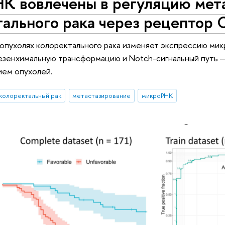
К вовлечены в регуляцию мет
тального рака через рецептор
опухолях колоректального рака изменяет экспрессию мик
езенхимальную трансформацию и Notch-сигнальный путь 
ием опухолей.
колоректальный рак
метастазирование
микроРНК