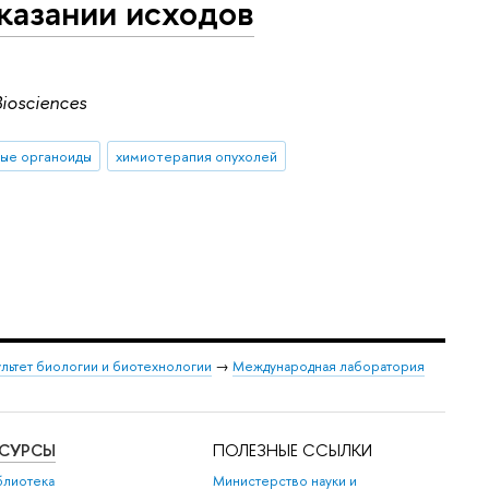
казании исходов
Biosciences
ые органоиды
химиотерапия опухолей
льтет биологии и биотехнологии
→
Международная лаборатория
ЕСУРСЫ
ПОЛЕЗНЫЕ ССЫЛКИ
блиотека
Министерство науки и