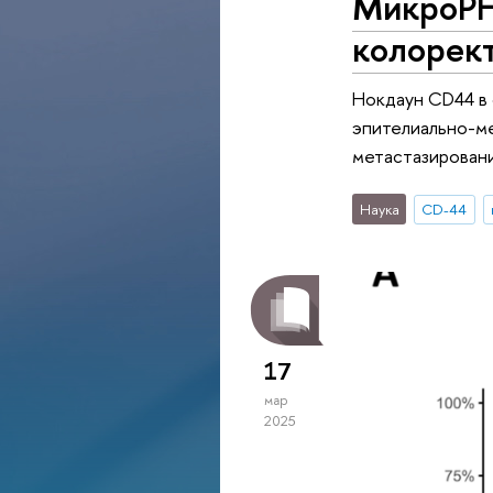
МикроРН
колорек
Нокдаун CD44 в 
эпителиально-м
метастазирован
Наука
CD-44
17
мар
2025