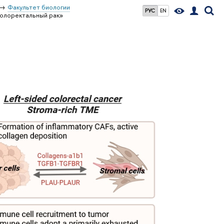
Факультет биологии
РУС
EN
колоректальный рак»