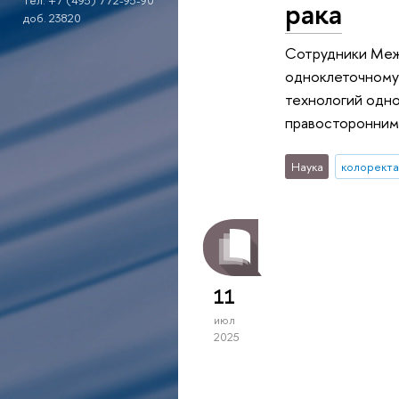
тел. +7 (495) 772-95-90
рака
доб. 23820
Сотрудники Меж
одноклеточному 
технологий одно
правосторонним
Наука
колоректа
11
июл
2025