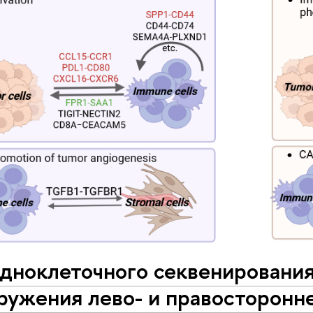
дноклеточного секвенирования
ружения лево- и правосторонн