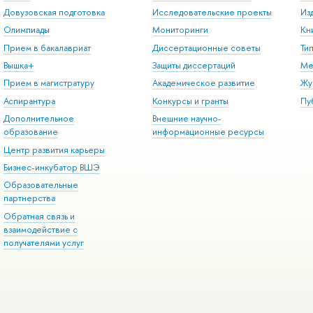
Довузовская подготовка
Исследовательские проекты
Из
Олимпиады
Мониторинги
Кн
Прием в бакалавриат
Диссертационные советы
Ти
Вышка+
Защиты диссертаций
Ме
Прием в магистратуру
Академическое развитие
Жу
Аспирантура
Конкурсы и гранты
Пу
Дополнительное
Внешние научно-
образование
информационные ресурсы
Центр развития карьеры
Бизнес-инкубатор ВШЭ
Образовательные
партнерства
Обратная связь и
взаимодействие с
получателями услуг