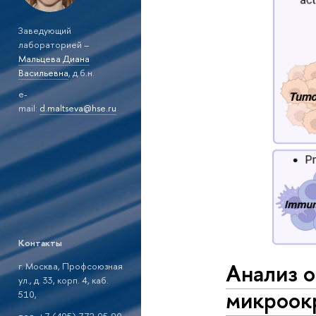
Заведующий
лабораторией –
Мальцева Диана
Васильевна
, д.б.н.
e-
mail:
d.maltseva@hse.ru
Контакты
Анализ о
г. Москва, Профсоюзная
ул., д. 33, корп. 4, каб.
микроок
510,