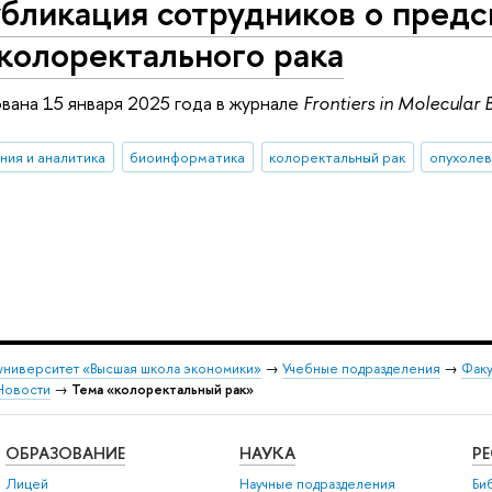
бликация сотрудников о предс
колоректального рака
вана 15 января 2025 года в журнале
Frontiers in Molecular 
ния и аналитика
биоинформатика
колоректальный рак
опухолев
университет «Высшая школа экономики»
→
Учебные подразделения
→
Факу
Новости
→
Тема «колоректальный рак»
ОБРАЗОВАНИЕ
НАУКА
Р
Лицей
Научные подразделения
Би