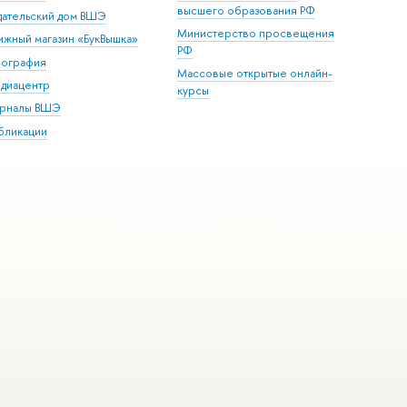
высшего образования РФ
дательский дом ВШЭ
Министерство просвещения
ижный магазин «БукВышка»
РФ
пография
Массовые открытые онлайн-
диацентр
курсы
рналы ВШЭ
бликации