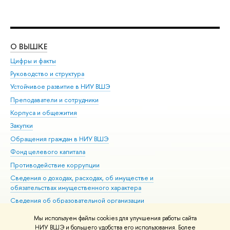
О ВЫШКЕ
ОБ
Цифры и факты
Ли
Руководство и структура
Дов
Устойчивое развитие в НИУ ВШЭ
Ол
Преподаватели и сотрудники
При
Корпуса и общежития
Вы
Закупки
При
Обращения граждан в НИУ ВШЭ
Ас
Фонд целевого капитала
До
Противодействие коррупции
Цен
Сведения о доходах, расходах, об имуществе и
Би
обязательствах имущественного характера
Об
Сведения об образовательной организации
Обр
Людям с ограниченными возможностями здоровья
Мы используем файлы cookies для улучшения работы сайта
Единая платежная страница
НИУ ВШЭ и большего удобства его использования. Более