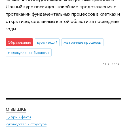
Данный курс посвящен новейшим представления о
протекании фундаментальных процессов в клетках и
открытиям, сделанным в этой области за последние
годы
Образование
курс лекций
Матричные процессы
молекулярная биология
31 января
О ВЫШКЕ
ОБ
Цифры и факты
Ли
Руководство и структура
Дов