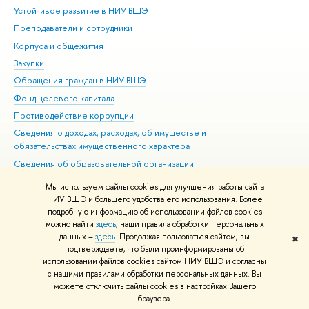
Устойчивое развитие в НИУ ВШЭ
Ол
Преподаватели и сотрудники
При
Корпуса и общежития
Вы
Закупки
При
Обращения граждан в НИУ ВШЭ
Ас
Фонд целевого капитала
До
Противодействие коррупции
Цен
Сведения о доходах, расходах, об имуществе и
Би
обязательствах имущественного характера
Об
Сведения об образовательной организации
Обр
Людям с ограниченными возможностями здоровья
Мы используем файлы cookies для улучшения работы сайта
Единая платежная страница
НИУ ВШЭ и большего удобства его использования. Более
подробную информацию об использовании файлов cookies
Работа в Вышке
можно найти
здесь
, наши правила обработки персональных
данных –
здесь
. Продолжая пользоваться сайтом, вы
✖
Редактору
подтверждаете, что были проинформированы об
© НИУ ВШЭ 1993–2026
Адреса и контакты
Условия использования
использовании файлов cookies сайтом НИУ ВШЭ и согласны
с нашими правилами обработки персональных данных. Вы
материалов
Политика конфиденциальности
Карта сайта
можете отключить файлы cookies в настройках Вашего
Шрифты HSE Sans и HSE Slab разработаны в
Школе дизайна НИУ ВШЭ
браузера.