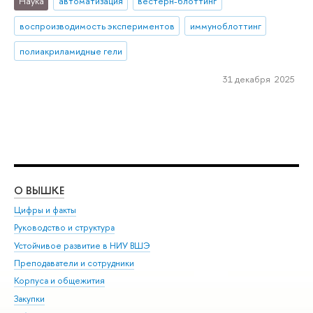
Наука
автоматизация
вестерн-блоттинг
воспроизводимость экспериментов
иммуноблоттинг
полиакриламидные гели
31 декабря 2025
О ВЫШКЕ
ОБ
Цифры и факты
Ли
Руководство и структура
Дов
Устойчивое развитие в НИУ ВШЭ
Ол
Преподаватели и сотрудники
При
Корпуса и общежития
Вы
Закупки
При