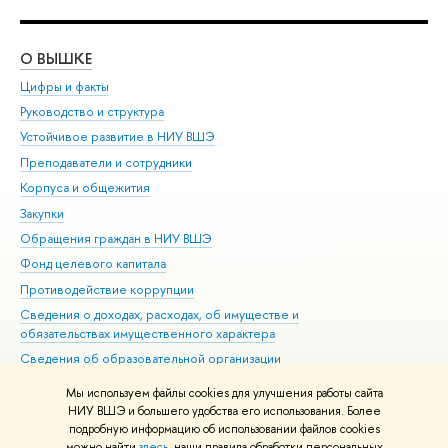
О ВЫШКЕ
ОБ
Цифры и факты
Ли
Руководство и структура
Дов
Устойчивое развитие в НИУ ВШЭ
Ол
Преподаватели и сотрудники
При
Корпуса и общежития
Вы
Закупки
При
Обращения граждан в НИУ ВШЭ
Ас
Фонд целевого капитала
До
Противодействие коррупции
Цен
Сведения о доходах, расходах, об имуществе и
Би
обязательствах имущественного характера
Об
Сведения об образовательной организации
Обр
Людям с ограниченными возможностями здоровья
Мы используем файлы cookies для улучшения работы сайта
Единая платежная страница
НИУ ВШЭ и большего удобства его использования. Более
подробную информацию об использовании файлов cookies
Работа в Вышке
можно найти
здесь
, наши правила обработки персональных