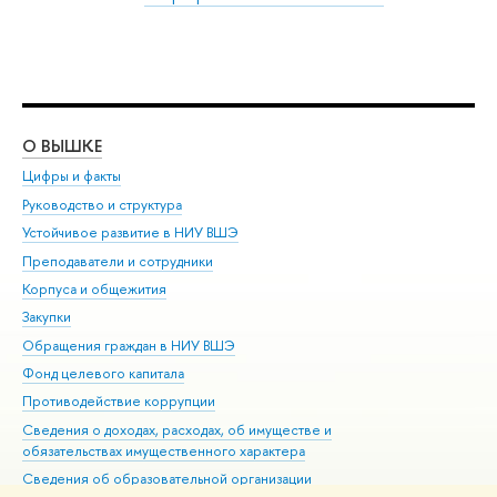
О ВЫШКЕ
ОБ
Цифры и факты
Ли
Руководство и структура
Дов
Устойчивое развитие в НИУ ВШЭ
Ол
Преподаватели и сотрудники
При
Корпуса и общежития
Вы
Закупки
При
Обращения граждан в НИУ ВШЭ
Ас
Фонд целевого капитала
До
Противодействие коррупции
Цен
Сведения о доходах, расходах, об имуществе и
Би
обязательствах имущественного характера
Об
Сведения об образовательной организации
Обр