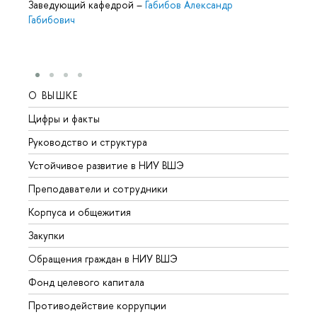
Заведующий кафедрой
–
Габибов Александр
Габибович
О ВЫШКЕ
ОБР
Цифры и факты
Лице
Руководство и структура
Довуз
Устойчивое развитие в НИУ ВШЭ
Олим
Преподаватели и сотрудники
Прием
Корпуса и общежития
Вышк
Закупки
Прием
Обращения граждан в НИУ ВШЭ
Аспир
Фонд целевого капитала
Допол
Противодействие коррупции
Центр