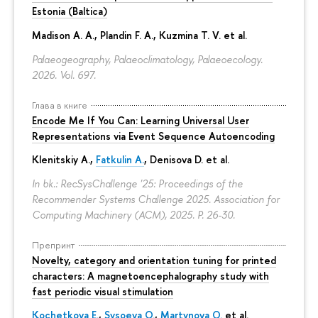
Estonia (Baltica)
Madison A. A., Plandin F. A., Kuzmina T. V. et al.
Palaeogeography, Palaeoclimatology, Palaeoecology.
2026. Vol. 697.
Глава в книге
Encode Me If You Can: Learning Universal User
Representations via Event Sequence Autoencoding
Klenitskiy A.,
Fatkulin A.
, Denisova D. et al.
In bk.: RecSysChallenge '25: Proceedings of the
Recommender Systems Challenge 2025. Association for
Computing Machinery (ACM), 2025.
P. 26-30.
Препринт
Novelty, category and orientation tuning for printed
characters: A magnetoencephalography study with
fast periodic visual stimulation
Kochetkova E.
,
Sysoeva O.
,
Martynova O.
et al.