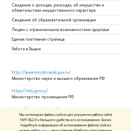
Сведения о доходах, расходах, об имуществе и
Бизне
обязательствах имущественного характера
Образ
Сведения об образовательной организации
Обрат
Людям с ограниченными возможностями здоровья
Единая платежная страница
Работа в Вышке
http://www.minobrnauki.gov.ru/
Министерство науки и высшего образования РФ
https://edu.gov.ru/
Министерство просвещения РФ
https://elearning.hse.ru/mooc
Массовые открытые онлайн-курсы
Мы используем файлы cookies для улучшения работы сайта
НИУ ВШЭ и большего удобства его использования. Более
подробную информацию об использовании файлов cookies
можно найти
здесь
, наши правила обработки персональных