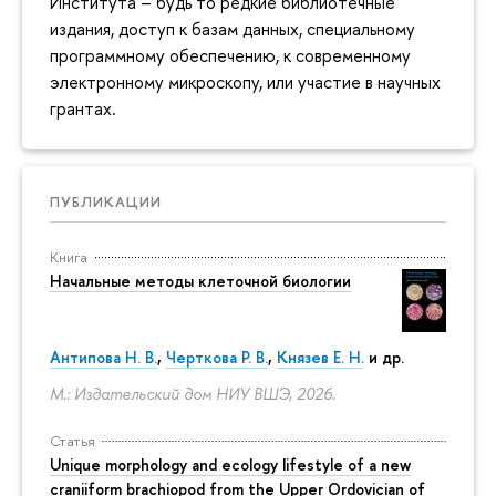
Института – будь то редкие библиотечные
издания, доступ к базам данных, специальному
программному обеспечению, к современному
электронному микроскопу, или участие в научных
грантах.
ПУБЛИКАЦИИ
Книга
Начальные методы клеточной биологии
Антипова Н. В.
,
Черткова Р. В.
,
Князев Е. Н.
и др.
М.: Издательский дом НИУ ВШЭ, 2026.
Статья
Unique morphology and ecology lifestyle of a new
craniiform brachiopod from the Upper Ordovician of