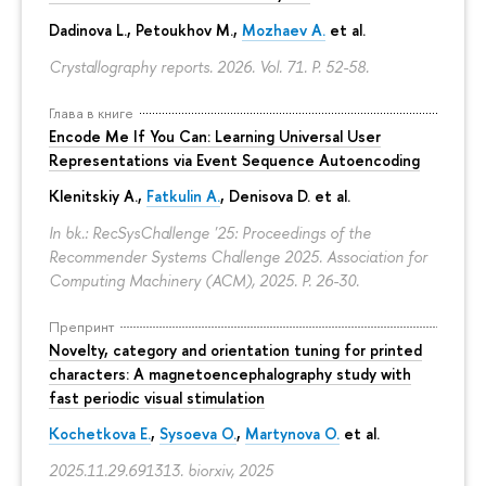
Dadinova L., Petoukhov M.,
Mozhaev A.
et al.
Crystallography reports. 2026. Vol. 71.
P. 52-58.
Глава в книге
Encode Me If You Can: Learning Universal User
Representations via Event Sequence Autoencoding
Klenitskiy A.,
Fatkulin A.
, Denisova D. et al.
In bk.: RecSysChallenge '25: Proceedings of the
Recommender Systems Challenge 2025. Association for
Computing Machinery (ACM), 2025.
P. 26-30.
Препринт
Novelty, category and orientation tuning for printed
characters: A magnetoencephalography study with
fast periodic visual stimulation
Kochetkova E.
,
Sysoeva O.
,
Martynova O.
et al.
2025.11.29.691313. biorxiv, 2025