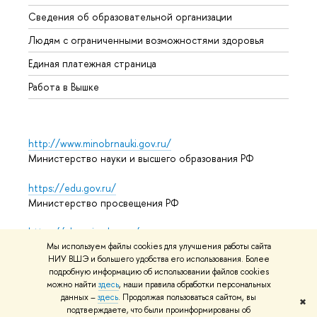
Образ
Сведения об образовательной организации
Обрат
Людям с ограниченными возможностями здоровья
Единая платежная страница
Работа в Вышке
http://www.minobrnauki.gov.ru/
Министерство науки и высшего образования РФ
https://edu.gov.ru/
Министерство просвещения РФ
https://elearning.hse.ru/mooc
Массовые открытые онлайн-курсы
Мы используем файлы cookies для улучшения работы сайта
НИУ ВШЭ и большего удобства его использования. Более
подробную информацию об использовании файлов cookies
можно найти
здесь
, наши правила обработки персональных
данных –
здесь
. Продолжая пользоваться сайтом, вы
© НИУ ВШЭ 1993–2026
Адреса и контакты
Условия
✖
подтверждаете, что были проинформированы об
использования материалов
Политика конфиденциальности