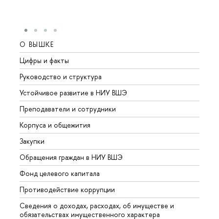
О ВЫШКЕ
ОБР
Цифры и факты
Лице
Руководство и структура
Довуз
Устойчивое развитие в НИУ ВШЭ
Олим
Преподаватели и сотрудники
Прием
Корпуса и общежития
Вышк
Закупки
Прием
Обращения граждан в НИУ ВШЭ
Аспир
Фонд целевого капитала
Допол
Противодействие коррупции
Центр
Сведения о доходах, расходах, об имуществе и
Бизне
обязательствах имущественного характера