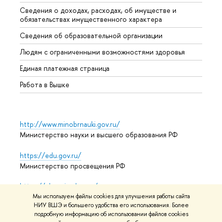
Сведения о доходах, расходах, об имуществе и
Бизне
обязательствах имущественного характера
Образ
Сведения об образовательной организации
Обрат
Людям с ограниченными возможностями здоровья
Единая платежная страница
Работа в Вышке
http://www.minobrnauki.gov.ru/
Министерство науки и высшего образования РФ
https://edu.gov.ru/
Министерство просвещения РФ
https://elearning.hse.ru/mooc
Массовые открытые онлайн-курсы
Мы используем файлы cookies для улучшения работы сайта
НИУ ВШЭ и большего удобства его использования. Более
подробную информацию об использовании файлов cookies