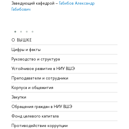
Заведующий кафедрой
–
Габибов Александр
Габибович
О ВЫШКЕ
ОБР
Цифры и факты
Лице
Руководство и структура
Довуз
Устойчивое развитие в НИУ ВШЭ
Олим
Преподаватели и сотрудники
Прием
Корпуса и общежития
Вышк
Закупки
Прием
Обращения граждан в НИУ ВШЭ
Аспир
Фонд целевого капитала
Допол
Противодействие коррупции
Центр