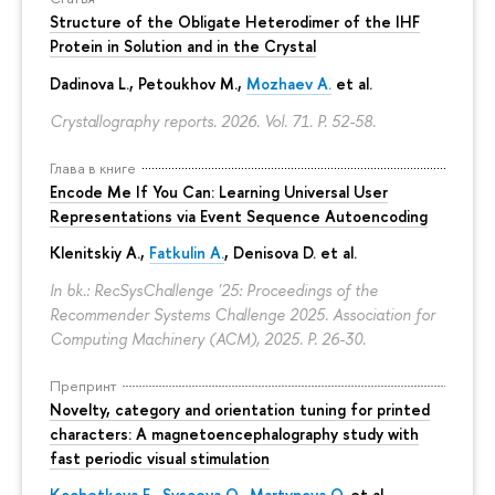
Structure of the Obligate Heterodimer of the IHF
Protein in Solution and in the Crystal
Dadinova L., Petoukhov M.,
Mozhaev A.
et al.
Crystallography reports. 2026. Vol. 71.
P. 52-58.
Глава в книге
Encode Me If You Can: Learning Universal User
Representations via Event Sequence Autoencoding
Klenitskiy A.,
Fatkulin A.
, Denisova D. et al.
In bk.: RecSysChallenge '25: Proceedings of the
Recommender Systems Challenge 2025. Association for
Computing Machinery (ACM), 2025.
P. 26-30.
Препринт
Novelty, category and orientation tuning for printed
characters: A magnetoencephalography study with
fast periodic visual stimulation
Kochetkova E.
,
Sysoeva O.
,
Martynova O.
et al.