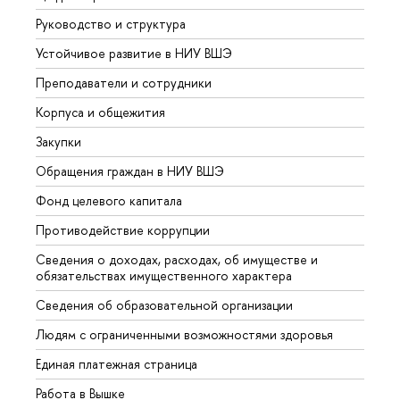
Руководство и структура
Довуз
Устойчивое развитие в НИУ ВШЭ
Олим
Преподаватели и сотрудники
Прием
Корпуса и общежития
Вышк
Закупки
Прием
Обращения граждан в НИУ ВШЭ
Аспир
Фонд целевого капитала
Допол
Противодействие коррупции
Центр
Сведения о доходах, расходах, об имуществе и
Бизне
обязательствах имущественного характера
Образ
Сведения об образовательной организации
Обрат
Людям с ограниченными возможностями здоровья
Единая платежная страница
Работа в Вышке