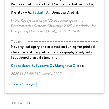
Representations via Event Sequence Autoencoding
Klenitskiy A.,
Fatkulin A.
, Denisova D. et al.
In bk.: RecSysChallenge '25: Proceedings of the
Recommender Systems Challenge 2025. Association for
Computing Machinery (ACM), 2025.
P. 26-30.
Препринт
Novelty, category and orientation tuning for printed
characters: A magnetoencephalography study with
fast periodic visual stimulation
Kochetkova E.
,
Sysoeva O.
,
Martynova O.
et al.
2025.11.29.691313. biorxiv, 2025
Все публикации
КОНТАКТЫ