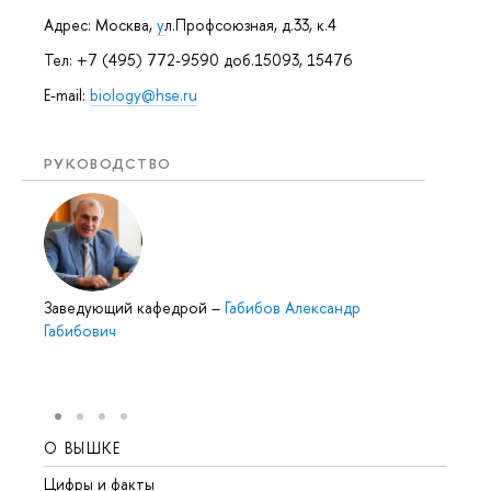
Адрес: Москва,
у
л.Профсоюзная, д.33, к.4
Тел: +7 (495) 772-9590 доб.15093, 15476
E-mail:
biology@hse.ru
РУКОВОДСТВО
Заведующий кафедрой
–
Габибов Александр
Габибович
О ВЫШКЕ
ОБР
Цифры и факты
Лице