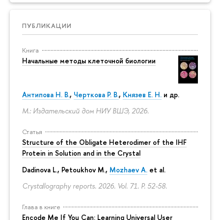
ПУБЛИКАЦИИ
Книга
Начальные методы клеточной биологии
Антипова Н. В.
,
Черткова Р. В.
,
Князев Е. Н.
и др.
М.: Издательский дом НИУ ВШЭ, 2026.
Статья
Structure of the Obligate Heterodimer of the IHF
Protein in Solution and in the Crystal
Dadinova L., Petoukhov M.,
Mozhaev A.
et al.
Crystallography reports. 2026. Vol. 71.
P. 52-58.
Глава в книге
Encode Me If You Can: Learning Universal User