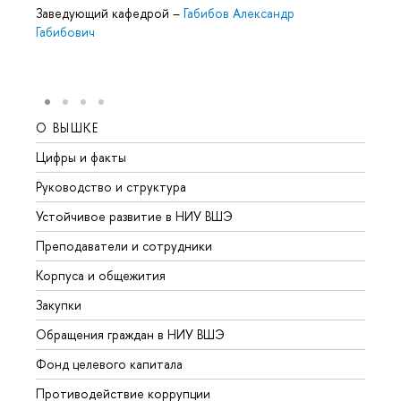
Заведующий кафедрой
–
Габибов Александр
Габибович
О ВЫШКЕ
ОБР
Цифры и факты
Лице
Руководство и структура
Довуз
Устойчивое развитие в НИУ ВШЭ
Олим
Преподаватели и сотрудники
Прием
Корпуса и общежития
Вышк
Закупки
Прием
Обращения граждан в НИУ ВШЭ
Аспир
Фонд целевого капитала
Допол
Противодействие коррупции
Центр