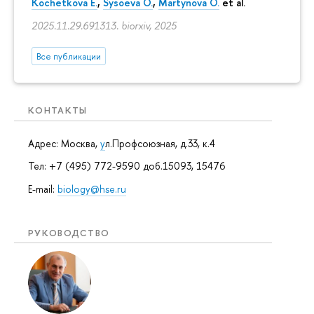
Kochetkova E.
,
Sysoeva O.
,
Martynova O.
et al.
2025.11.29.691313. biorxiv, 2025
Все публикации
КОНТАКТЫ
Адрес: Москва,
у
л.Профсоюзная, д.33, к.4
Тел: +7 (495) 772-9590 доб.15093, 15476
E-mail:
biology@hse.ru
РУКОВОДСТВО