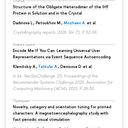
Статья
Structure of the Obligate Heterodimer of the IHF
Protein in Solution and in the Crystal
Dadinova L., Petoukhov M.,
Mozhaev A.
et al.
Crystallography reports. 2026. Vol. 71.
P. 52-58.
Глава в книге
Encode Me If You Can: Learning Universal User
Representations via Event Sequence Autoencoding
Klenitskiy A.,
Fatkulin A.
, Denisova D. et al.
In bk.: RecSysChallenge '25: Proceedings of the
Recommender Systems Challenge 2025. Association for
Computing Machinery (ACM), 2025.
P. 26-30.
Препринт
Novelty, category and orientation tuning for printed
characters: A magnetoencephalography study with
fast periodic visual stimulation