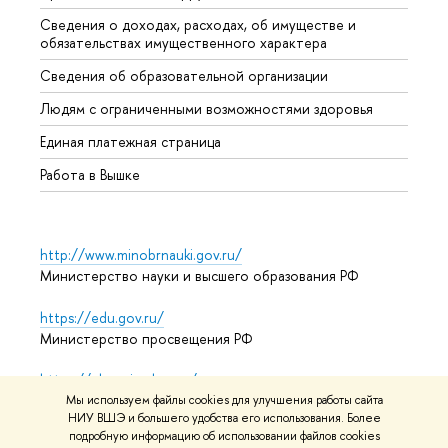
Сведения о доходах, расходах, об имуществе и
Бизне
обязательствах имущественного характера
Образ
Сведения об образовательной организации
Обрат
Людям с ограниченными возможностями здоровья
Единая платежная страница
Работа в Вышке
http://www.minobrnauki.gov.ru/
Министерство науки и высшего образования РФ
https://edu.gov.ru/
Министерство просвещения РФ
https://elearning.hse.ru/mooc
Массовые открытые онлайн-курсы
Мы используем файлы cookies для улучшения работы сайта
НИУ ВШЭ и большего удобства его использования. Более
подробную информацию об использовании файлов cookies